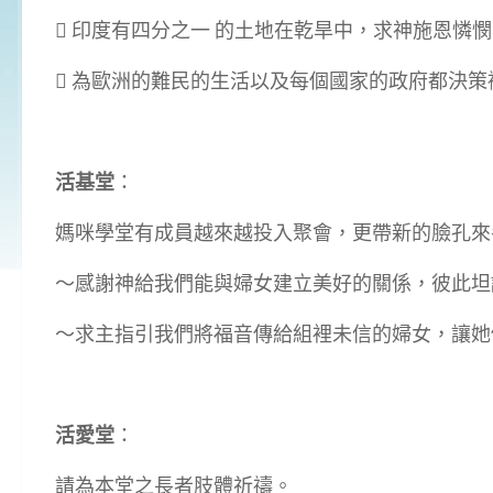
 印度有四分之一 的土地在乾旱中，求神施恩憐憫
 為歐洲的難民的生活以及每個國家的政府都決
活基堂
：
媽咪學堂有成員越來越投入聚會，更帶新的臉孔來
～感謝神給我們能與婦女建立美好的關係，彼此坦
～求主指引我們將福音傳給組裡未信的婦女，讓她
活愛堂
：
請為本堂之長者肢體祈禱。