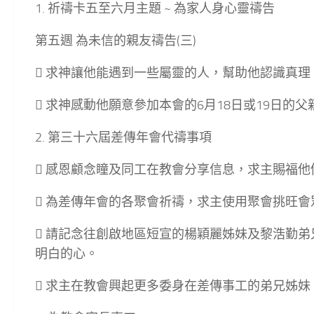
1. 祈禱卡五至六月主題 ~ 為家人身心靈禱告
第五週 為未信的親友禱告(三)
 求神讓他能遇到一些屬靈的人，幫助他認識真理
 求神感動他願意參加本會的6月18日或19日的
2. 第三十六屆差傳年會代禱事項
 感恩顧念瞳及同工在教會分享信息，求主賜福
 為差傳年會的各聚會祈禱，求主使用聚會挑旺會
 請記念往創啟地區短宣的楊穎麗姊妹及黎浩勤
明白的心。
 求主在教會興起更多委身在差傳事工的弟兄姊妹