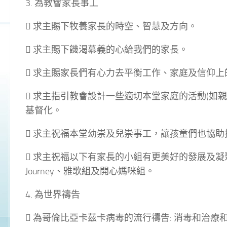
3. 為教會家長事工
 求主賜下牧養家長的時空、智慧及方向。
 求主賜下饑渴慕義的心給我們的家長。
 求主賜家長們有心力去平衡工作、家庭及信仰上
 求主指引教會設計一些適切本堂家庭的活動(如
基督化。
 求主祝福本堂幼崇及兒崇事工，讓孩童們也協
 求主祝福以下有家長的小組有更美好的發展及凝聚：
Journey、雅歌組及開心媽咪組。
4. 為世界禱告
 為哥倫比亞卡茲卡病毒的流行禱告: 消毒和治