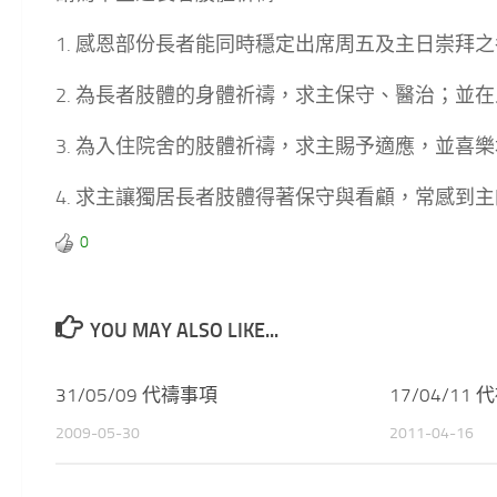
1. 感恩部份長者能同時穩定出席周五及主日崇拜
2. 為長者肢體的身體祈禱，求主保守、醫治；並
3. 為入住院舍的肢體祈禱，求主賜予適應，並喜
4. 求主讓獨居長者肢體得著保守與看顧，常感到
0
YOU MAY ALSO LIKE...
31/05/09 代禱事項
17/04/11
2009-05-30
2011-04-16