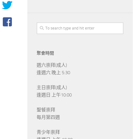
聚會時間
週六崇拜(成人)
逢週六 晚上 5:30
主日崇拜(成人)
逢週日 上午10:00
聖餐崇拜
每月第四週
青少年崇拜