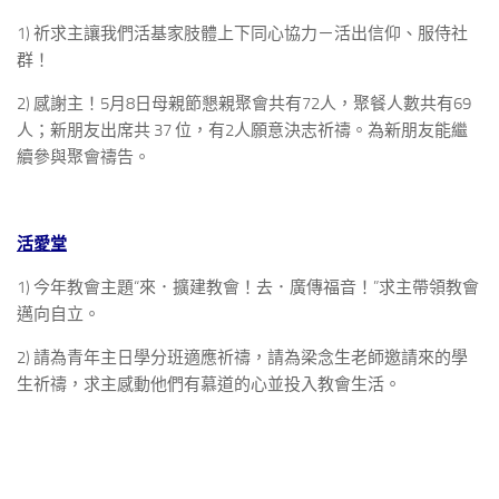
1) 祈求主讓我們活基家肢體上下同心協力－活出信仰、服侍社
群！
2) 感謝主！5月8日母親節懇親聚會共有72人，聚餐人數共有69
人；新朋友出席共 37 位，有2人願意決志祈禱。為新朋友能繼
續參與聚會禱告。
活愛堂
1) 今年教會主題“來．擴建教會！去．廣傳福音！”求主帶領教會
邁向自立。
2) 請為青年主日學分班適應祈禱，請為梁念生老師邀請來的學
生祈禱，求主感動他們有慕道的心並投入教會生活。