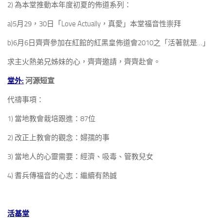
2) 為本堂推動本年度初夏的佈道系列：
a)5月29，30日「Love Actually，真愛」本堂福音性崇拜
b)6月6日齊齊參加在紅館的紅黑皇佈道會2010之「活著就是…」
求主火熱弟兄姊妹的心，齊齊邀請，齊齊赴會。
堂外:
河源短宣
代禱事項：
1) 當地教會栽培跟進：87位
2) 改正上教會的觀念：婦孺的事
3) 當地人的心靈需要：經濟、吸毒、管教兒女
4) 耆兵傳福音的心志：繼續有熱誠
活基堂