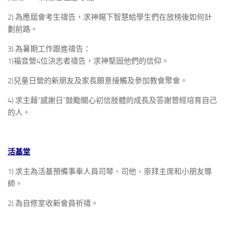
2) 為應屆會考生禱告，求神賜下智慧給學生們在放榜後如何計
劃前路。
3) 為暑期工作跟進禱告：
1)福音營4位決志者禱告，求神堅固他們的信仰。
2)兒童日營的新朋友及家長願意接觸及參加教會聚會。
4) 求主藉“感謝日”鼓勵關心初信肢體的成長及答謝曾經培育自己
的人。
活基堂
1) 求主為活基預備事奉人員司琴、司他、崇拜主席和小朋友導
師。
2) 為自修室收新會員祈禱。