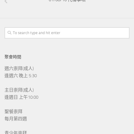
聚會時間
週六崇拜(成人)
逢週六 晚上 5:30
主日崇拜(成人)
逢週日 上午10:00
聖餐崇拜
每月第四週
青少年崇拜