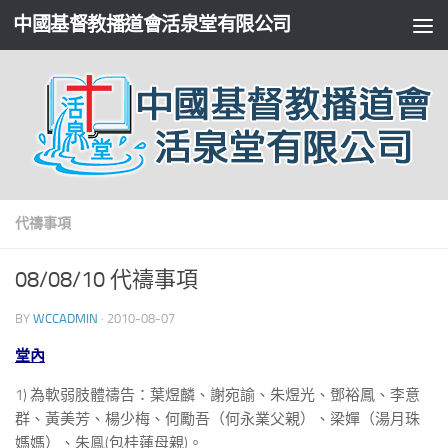
中國基督教播道會活泉堂有限公司
代禱事項
08/08/10 代禱事項
BY
WCCADMIN
·
2010-08-07
堂內
1) 為軟弱肢體禱告：葉煜麟、謝宛諭、朱煜光、鄧裕鳳、李意
群、黃美芳、楊少梅、何勵吾（何永業父親）、梁嬋（湯月珠
媽媽）、朱鳯(包桂蓮母親)。