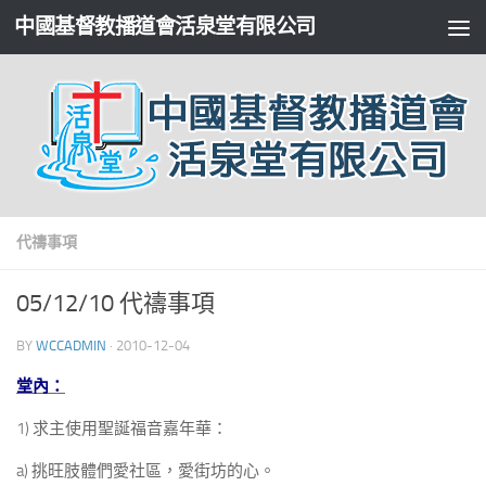
中國基督教播道會活泉堂有限公司
代禱事項
05/12/10 代禱事項
BY
WCCADMIN
·
2010-12-04
堂內：
1) 求主使用聖誕福音嘉年華：
a) 挑旺肢體們愛社區，愛街坊的心。