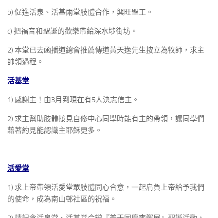
b) 促進活泉、活基兩堂肢體合作，興旺聖工。
c) 把福音和聖誕的歡樂帶給深水埗街坊。
2) 本堂已去函播道總會推薦傳道黃天逸先生按立為牧師，求主
帥領過程。
活基堂
1) 感謝主！由3月到現在有5人決志信主。
2) 求主幫助肢體接見自修中心同學時能有主的帶領，讓同學們
藉著約見能認識主耶穌更多。
活愛堂
1) 求上帝帶領活愛堂眾肢體同心合意，一起肩負上帝給予我們
的使命，成為南山邨社區的祝福。