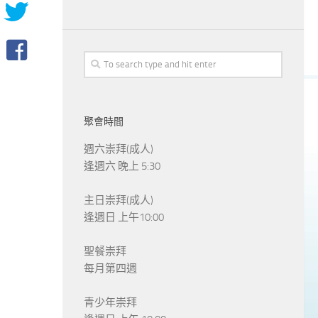
聚會時間
週六崇拜(成人)
逢週六 晚上 5:30
主日崇拜(成人)
逢週日 上午10:00
聖餐崇拜
每月第四週
青少年崇拜