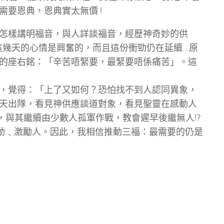
要恩典，恩典實太無價 !
怎樣講明福音，與人詳談福音，經歷神奇妙的供
，這幾天的心情是興奮的，而且這份衝勁仍在延續…原
的座右銘：「辛苦唔緊要，最緊要唔係痛苦」。這
，覺得：「上了又如何？恐怕找不到人認同異象，
天出隊，看見神供應談道對象，看見聖靈在感動人
，與其繼續由少數人孤軍作戰，教會遲早後繼無人!?
感動﹑激勵人。因此，我相信推動三福：最需要的仍是