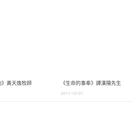
動》黃天逸牧師
《生命的事奉》譚漢陽先生
2011-10-01