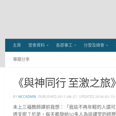
主頁
堂會資料
各部事工
分堂及總會
專題分享
《與神同行 至激之旅
BY
WCCADMIN
· PUBLISHED
2017-08-27
· UPDATED
2018-02-15
未上三福教師課前我想：「我這不再年輕的人還可
透支呢？於是，每天都發給50多人為這課堂的經