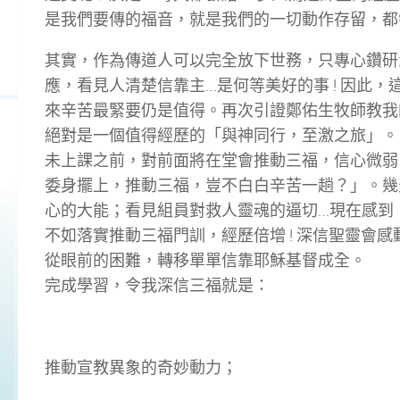
是我們要傳的福音，就是我們的一切動作存留，都需
其實，作為傳道人可以完全放下世務，只專心鑽研
應，看見人清楚信靠主…是何等美好的事 ! 因此
來辛苦最緊要仍是值得。再次引證鄭佑生牧師教我
絕對是一個值得經歷的「與神同行，至激之旅」。
未上課之前，對前面將在堂會推動三福，信心微弱
委身擺上，推動三福，豈不白白辛苦一趟？」。幾
心的大能；看見組員對救人靈魂的逼切…現在感到
不如落實推動三福門訓，經歷倍增 ! 深信聖靈會
從眼前的困難，轉移單單信靠耶穌基督成全。
完成學習，令我深信三福就是：
推動宣教異象的奇妙動力；