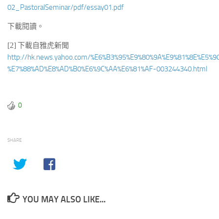
02_PastoralSeminar/pdf/essay01.pdf
下載閱讀。
[2]
下載自雅虎新聞
http://hk.news.yahoo.com/%E6%B3%95%E9%80%9A%E9%81%8E%E5
%E7%88%AD%E8%AD%B0%E6%9C%AA%E6%81%AF-003244340.html
0
SHARE
YOU MAY ALSO LIKE...