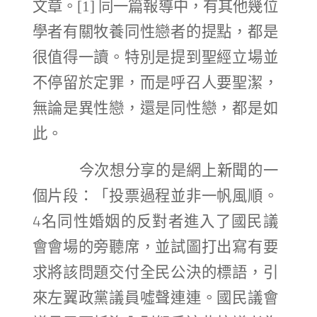
文章。
同一篇報導中，有其他幾位
[1]
學者有關牧養同性戀者的提點，都是
很值得一讀。特別是提到聖經立場並
不停留於定罪，而是呼召人要聖潔，
無論是異性戀，還是同性戀，都是如
此。
今次想分享的是網上新聞的一
個片段：「投票過程並非一帆風順。
4名同性婚姻的反對者進入了國民議
會會場的旁聽席，並試圖打出寫有要
求將該問題交付全民公決的標語，引
來左翼政黨議員噓聲連連。國民議會