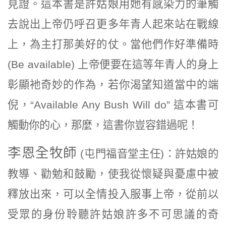
見證。這本書是許姑娘用她有感染力的筆觸
去說出上帝仍呼召更多年青人起來站在戰線
上，為主打那美好的仗。當他們作好準備時
(Be available) 上帝便要在這等年青人的身上
彰顯衪奇妙的作為，若你渴望知道當中的端
倪，“Available Any Bush Will do” 這本書可
觸動你的心，那麼，這書你豈容錯過呢！
李恩全牧師
(屯門福音堂主任)
：許姑娘的
教導、勸勉和鼓勵，使我從懷疑與憂慮中被
釋放出來，可以全情投入服事上帝，從前以
受眾的身份聆聽許姑娘許多不可思議的奇