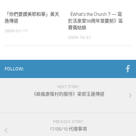
「你們要讚美耶和華」黃天
《What’s the Church？— 寫
逸傳道
於活泉堂58周年堂慶前》區
寶儀姑娘
2009-01-17
2009-10-31
FOLLOW:
NEXT STORY
《痲瘋康復村的服侍》梁郭玉蓮傳道
PREVIOUS STORY
17/05/15 代禱事項