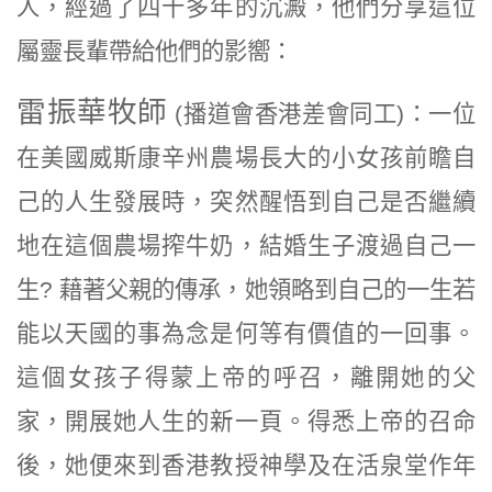
人，經過了四十多年的沉澱，他們分享這位
屬靈長輩帶給他們的影嚮：
雷振華牧師
(播道會香港差會同工)
：一位
在美國威斯康辛州農場長大的小女孩前瞻自
己的人生發展時，突然醒悟到自己是否繼續
地在這個農場搾牛奶，結婚生子渡過自己一
生
? 藉著父親的傳承，她領略到自己的一生若
能以天國的事為念是何等有價值的一回事。
這個女孩子得蒙上帝的呼召，離開她的父
家，開展她人生的新一頁。得悉上帝的召命
後，她便來到香港教授神學及在活泉堂作年