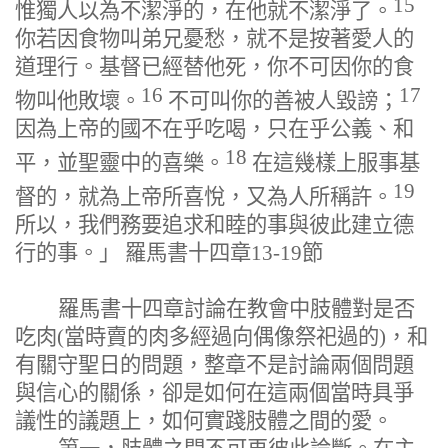
15
惟獨人以為不潔淨的，在他就不潔淨了。
你若因食物叫弟兄憂愁，就不是按著愛人的
道理行。基督已經替他死，你不可因你的食
16
17
物叫他敗壞。
不可叫你的善被人毀謗；
因為上帝的國不在乎吃喝，只在乎公義、和
18
平，並聖靈中的喜樂。
在這幾樣上服事基
19
督的，就為上帝所喜悅，又為人所稱許。
所以，我們務要追求和睦的事與彼此建立德
行的事。
」
羅馬書十四章
13-19
節
羅馬書十四章討論在教會中肢體對是否
吃肉(當時賣的肉多經過向偶像祭祀過的)，和
有關守聖日的問題，整章不是討論兩個問題
與信心的關係，卻是如何在這兩個當時具爭
議性的議題上，如何實踐肢體之間的愛。