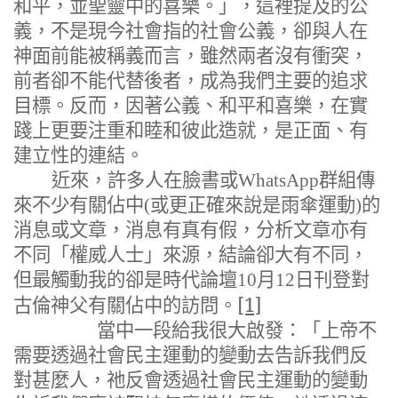
和平，並聖靈中的喜樂。
」，這裡提及的公
義，不是現今社會指的社會公義，卻與人在
神面前能被稱義而言，雖然兩者沒有衝突，
前者卻不能代替後者，成為我們主要的追求
目標。反而，因著公義、和平和喜樂，在實
踐上更要注重和睦和彼此造就，是正面、有
建立性的連結。
近來，許多人在臉書或
WhatsApp
群組傳
來不少有關佔中
(
或更正確來說是雨傘運動
)
的
消息或文章，消息有真有假，分析文章亦有
不同「權威人士」來源，結論卻大有不同，
但最觸動我的卻是時代論壇
10
月
12
日刊登對
[1]
古倫神父有關佔中的訪問。
當中一段給我很大啟發：「上帝不
需要透過社會民主運動的變動去告訴我們反
對甚麼人，祂反會透過社會民主運動的變動