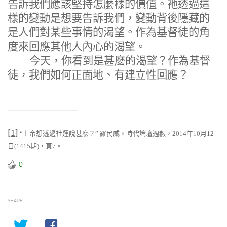
告訴我們應該堅持怎麼樣的價值。祂透過這
樣的變動是想要告訴我們，變動背後隱藏的
是人們對某些事情的渴望。作為基督徒的角
度來回應其他人內心的渴望。
今天，你看到是甚麼的渴望？作為基督
徒，我們如何正面地、有建立性回應？
[1]
“
上帝想透過社運說甚麼？
”
羅民威。時代論壇週赧，
2014
年
10
月
12
日
(1415
期
)
，頁
7
。
0
SHARE