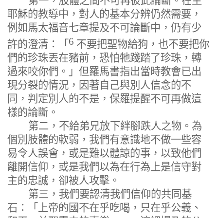
第一，肢體之間不可再彼此論斷。在主
耶穌的教導中，對人的基本分辨仍然需要，
例如馬太福音七章提及不可論斷中，仍有少
6
許的澄清：「
不要把聖物給狗，也不要把你
們的珍珠丟在豬前，恐怕牠踐踏了珍珠，轉
過來咬你們。」但羅馬書指出當時教會已出
現分裂的情況，因著自己與別人信念的不
同，判定別人的不是，保羅提醒不可再做這
樣的論斷。
第二，不給弟兄放下絆腳跌人之物。為
個別肢體的軟弱，我們有意識地不做一些容
易令人誤會，或是難以體諒的事，以致他們
離開信仰，或是我們以為在行為上是信守對
主的忠誠，卻被人攻擊。
第三，我們要認清我們信仰的共同基
石：「
上帝的國不在乎吃喝，只在乎公義、