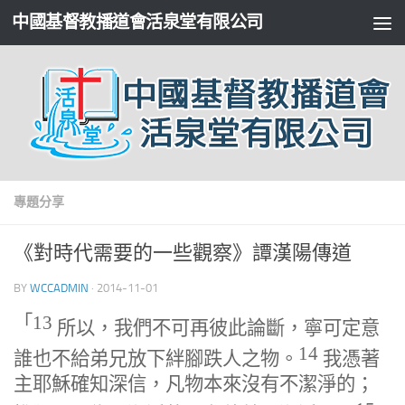
中國基督教播道會活泉堂有限公司
專題分享
《對時代需要的一些觀察》譚漢陽傳道
BY
WCCADMIN
·
2014-11-01
「
13
所以，我們不可再彼此論斷，寧可定意
14
誰也不給弟兄放下絆腳跌人之物。
我憑著
主耶穌確知深信，凡物本來沒有不潔淨的；