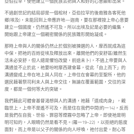
亞伯拉罕，使他建立一個民族去把與人和好的心意顯彰出來。
不過創世記的結局卻是一個棺材，亞伯拉罕的後裔雅各客死他
鄉(埃及)，未能回到上帝應許地—迦南，要在那裡按上帝心意要
建立一個國度，仍然遙不可及，所以出埃及記是必要的繼集，
開始跟上帝建立一個親密關係的民族雛形開始凝成。
那時上帝與人的關係仍然止於個別被揀選的人，摩西就成為這
中保，把祂的百姓從埃及釋放出來，離開他們的安舒區(雖然生
活未必安舒，但人總是懼怕改變，前途未卜)，不過上帝要與人
溝通並不止於此，祂要吩咐摩西建會幕，從此「由上而下」的
溝通變成上帝在地上與人同在，上帝住在會幕的至聖所，他的
選民藉著祭司利未人與上帝交往，無論在覆蓋範圍，交往的深
度，都是一個何等大的突破。
我們藉此可體會基督渴想與人的溝通，祂藉「道成肉身」，親
臨世上，上帝不是遙不可及，而是住在我們中間(約一14)，反而
是我們在自我、世俗、罪惡等煙霧中忽略了上帝，即使祂是明
明可知的，人眼睛仍然是看不見。(羅一19~22) ，以拒絕的態度
面對，而上帝是以父子的關係的向人呼喚，祂付出愛，耐心等