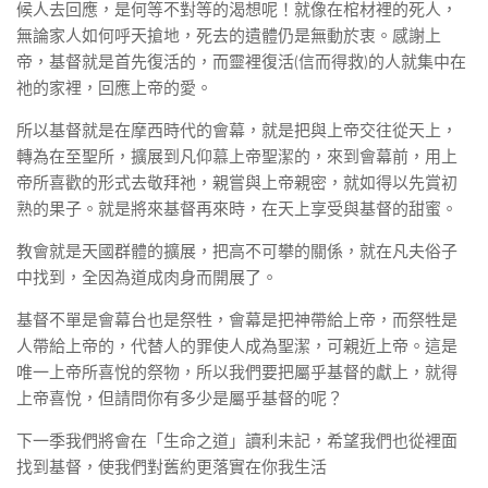
候人去回應，是何等不對等的渴想呢！就像在棺材裡的死人，
無論家人如何呼天搶地，死去的遺體仍是無動於衷。感謝上
帝，基督就是首先復活的，而靈裡復活(信而得救)的人就集中在
祂的家裡，回應上帝的愛。
所以基督就是在摩西時代的會幕，就是把與上帝交往從天上，
轉為在至聖所，擴展到凡仰慕上帝聖潔的，來到會幕前，用上
帝所喜歡的形式去敬拜祂，親嘗與上帝親密，就如得以先賞初
熟的果子。就是將來基督再來時，在天上享受與基督的甜蜜。
教會就是天國群體的擴展，把高不可攀的關係，就在凡夫俗子
中找到，全因為道成肉身而開展了。
基督不單是會幕台也是祭牲，會幕是把神帶給上帝，而祭牲是
人帶給上帝的，代替人的罪使人成為聖潔，可親近上帝。這是
唯一上帝所喜悅的祭物，所以我們要把屬乎基督的獻上，就得
上帝喜悅，但請問你有多少是屬乎基督的呢？
下一季我們將會在「生命之道」讀利未記，希望我們也從裡面
找到基督，使我們對舊約更落實在你我生活